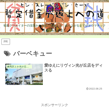
初老クリエイターの没落から赤貧の借金生活、成り上がるまでがドラマチック
に綴られる予定！
PR
バーベキュー
愛ゆえにリヴィン光が丘店をディ
練馬区とか光が丘とかの件
スる
2022.08.25
スポンサーリンク