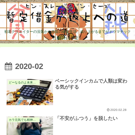
初老クリエイターの没落から赤貧の借金生活、成り上がるまでがドラマチック
に綴られる予定！
2020-02
ベーシックインカムで人類は変わ
どーなるのよ未来展望の件
る気がする
2020.02.28
「不安がふつう」を脱したい
カラ元気でも精神安定の件