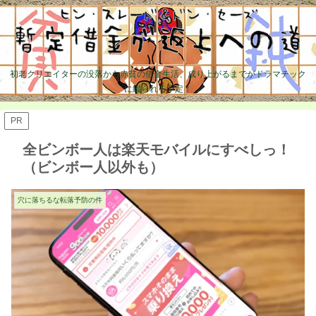
初老クリエイターの没落から赤貧の借金生活、成り上がるまでがドラマチック
に綴られる予定！
PR
全ビンボー人は楽天モバイルにすべしっ！
（ビンボー人以外も）
穴に落ちるな転落予防の件