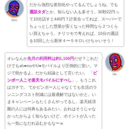
だから強烈な差別化やってるんでしょうね。でも
通話タダ
とか、知らない人も多そう。30秒22円っ
て10分話すと440円？計算合ってれば、スーパーで
Don
ちょっとした惣菜が安くなった時間なら２つくら
い買えちゃう。チリツモで考えれば、10分の通話
を10回したら新米４〜５キロいけちゃいそう！
オレなんか
先月の利用料は約1,100円
だぜ？これだ
けでもah●moやU●モバイルより圧倒的に安い。マ
ジで助かるよ。だから結論として言いたい。 「
ビ
Hin
ンボー人こそ楽天モバイルにすべし
」。もうこれ
はガチで。 てかビンボー人じゃなくても生活のラ
ンニングコスト削減には最適解ではないかと。い
まキャンペーンもたくさんやってるし、楽天経済
圏の人には特典もあるみたい。おれはそうじゃな
かったからよく知らないけど、ポイントが入った
ら一気になだれ込むかもな〜ｗ