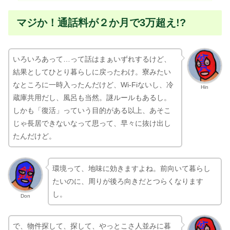
マジか！通話料が２か月で3万超え!?
いろいろあって…って話はまぁいずれするけど、
結果としてひとり暮らしに戻ったわけ。寮みたい
なところに一時入ったんだけど、Wi-Fiないし、冷
Hin
蔵庫共用だし、風呂も当然。謎ルールもあるし。
しかも「復活」っていう目的がある以上、あそこ
じゃ長居できないなって思って、早々に抜け出し
たんだけど。
環境って、地味に効きますよね。前向いて暮らし
たいのに、周りが後ろ向きだとつらくなります
し。
Don
で、物件探して、探して、やっとこさ人並みに暮