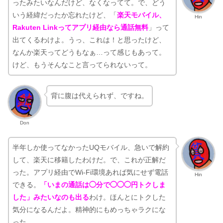
ったみたいなんだけど、なくなってて。で、どう
いう経緯だったか忘れたけど、「
楽天モバイル、
Hin
Rakuten Linkってアプリ経由なら通話無料
」って
出てくるわけよ。うっ、これは！と思ったけど、
なんか楽天ってどうもなぁ…って感じもあって。
けど、もうそんなこと言ってられないって。
背に腹は代えられず、ですね。
Don
半年しか使ってなかったUQモバイル、急いで解約
して、楽天に移籍したわけだ。で、これが正解だ
った。アプリ経由でWi-Fi環境あれば気にせず電話
Hin
できる。
「いまの通話は◯分で◯◯◯円トクしま
した」みたいなのも出る
わけ。ほんとにトクした
気分になるんだよ。精神的にもめっちゃラクにな
った。