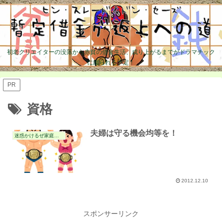
初老クリエイターの没落から赤貧の借金生活、成り上がるまでがドラマチック
に綴られる予定！
PR
資格
夫婦は守る機会均等を！
迷惑かけるぜ家庭生活の件
2012.12.10
スポンサーリンク