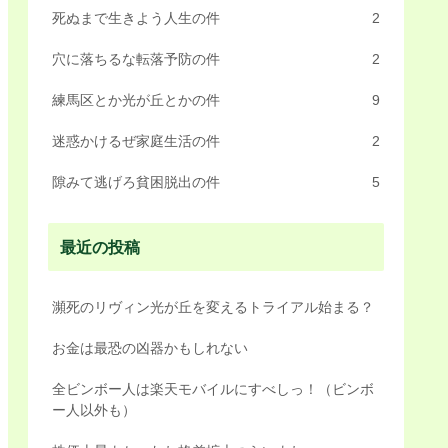
死ぬまで生きよう人生の件
2
穴に落ちるな転落予防の件
2
練馬区とか光が丘とかの件
9
迷惑かけるぜ家庭生活の件
2
隙みて逃げろ貧困脱出の件
5
最近の投稿
瀕死のリヴィン光が丘を変えるトライアル始まる？
お金は最恐の凶器かもしれない
全ビンボー人は楽天モバイルにすべしっ！（ビンボ
ー人以外も）