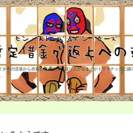
イターの没落から赤貧の借金生活、成り上がるまでがドラマチックに綴