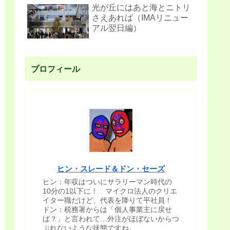
光が丘にはあと海とニトリ
さえあれば（IMAリニュー
アル翌日編）
プロフィール
ヒン・スレード＆ドン・セーズ
ヒン：年収はついにサラリーマン時代の
10分の1以下に！ マイクロ法人のクリエ
イター職だけど、代表を降りて平社員！
ドン：税務署からは「個人事業主に戻せ
ば？」と言われて…外注がほぼないからつ
ぶれないような状態ですね。