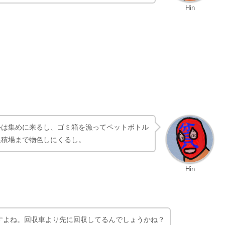
。
んは２人いるんだ。１人はダンボールもらいにス
にをするでもなく、ほぼ「ただ佇んでいる」ん
Hin