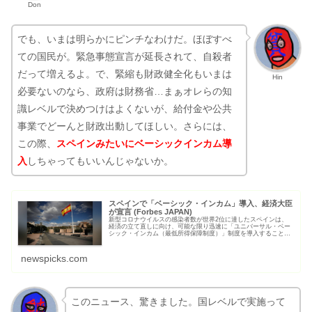
でも、いまは明らかにピンチなわけだ。ほぼすべ
ての国民が。緊急事態宣言が延長されて、自殺者
だって増えるよ。で、緊縮も財政健全化もいまは
Hin
必要ないのなら、政府は財務省…まぁオレらの知
識レベルで決めつけはよくないが、給付金や公共
事業でどーんと財政出動してほしい。さらには、
この際、
スペインみたいにベーシックインカム導
入
しちゃってもいいんじゃないか。
スペインで「ベーシック・インカム」導入、経済大臣
が宣言 (Forbes JAPAN)
新型コロナウイルスの感染者数が世界2位に達したスペインは、
経済の立て直しに向け、可能な限り迅速に「ユニバーサル・ベー
シック・インカム（最低所得保障制度）」制度を導入することを
決定した。4月5日、経済大臣のナディア・カルビニョが発表した
新たな...
newspicks.com
このニュース、驚きました。国レベルで実施って
ことですよね。