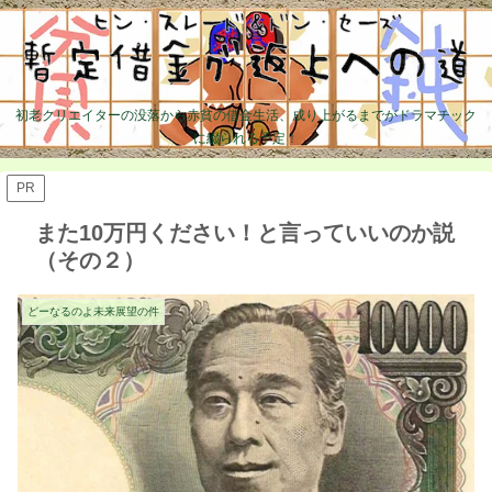
初老クリエイターの没落から赤貧の借金生活、成り上がるまでがドラマチック
に綴られる予定！
PR
また10万円ください！と言っていいのか説
（その２）
どーなるのよ未来展望の件