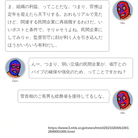
定年を迎えたら天下りする。おれもリアルで見た
けど、関連する民間企業に再就職するわけだ。い
Hin
いポストと条件で。そりゃそうよね。民間企業に
してみりゃ、監督官庁に顔が利く人を引き込んだ
ほうがいろいろ有利だし。
んー。つまり、弱い立場の民間企業が、省庁との
パイプの確保や強化のため、ってことですかね？
Don
菅首相のご長男も総務省を接待してるしな。
Hin
https://www3.nhk.or.jp/news/html/20210204/k1001
2849001000.html