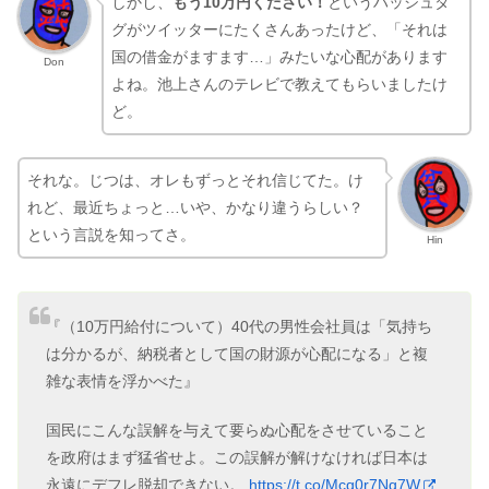
しかし、
もう10万円ください！
というハッシュタ
グがツイッターにたくさんあったけど、「それは
国の借金がますます…」みたいな心配があります
Don
よね。池上さんのテレビで教えてもらいましたけ
ど。
それな。じつは、オレもずっとそれ信じてた。け
れど、最近ちょっと…いや、かなり違うらしい？
という言説を知ってさ。
Hin
『（10万円給付について）40代の男性会社員は「気持ち
は分かるが、納税者として国の財源が心配になる」と複
雑な表情を浮かべた』
国民にこんな誤解を与えて要らぬ心配をさせていること
を政府はまず猛省せよ。この誤解が解けなければ日本は
永遠にデフレ脱却できない。
https://t.co/Mcq0r7Nq7W