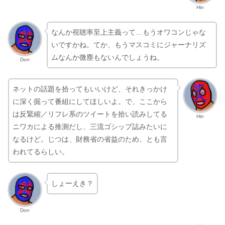
なんか視聴率至上主義って…もうオワコンじゃな
いですかね。てか、もうマスコミにジャーナリズ
ムなんか微塵もないんでしょうね。
Don
ネットの話題を拾ってもいいけど、それきっかけ
に深く掘って番組にしてほしいよ。で、ここから
は反緊縮／リフレ系のツイートを拾い読みしてる
Hin
ニワカによる推測だし、三流ゴシップ誌みたいに
なるけど。じつは、財務省の省益のため、とも言
われてるらしい。
しょーえき？
Don
ま、組織の利益、ってことだな。つまり、官僚は