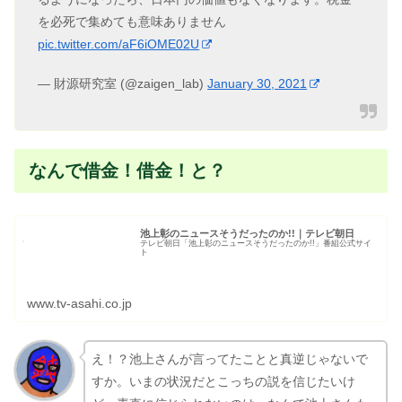
pic.twitter.com/aF6iOME02U
— 財源研究室 (@zaigen_lab)
January 30, 2021
なんで借金！借金！と？
池上彰のニュースそうだったのか!!｜テレビ朝日
テレビ朝日「池上彰のニュースそうだったのか!!」番組公式サイ
ト
www.tv-asahi.co.jp
え！？池上さんが言ってたことと真逆じゃないで
すか。いまの状況だとこっちの説を信じたいけ
ど、素直に信じられないのは、なんで池上さんも
Don
政治家も「借金が！借金が！」とダレトクでもな