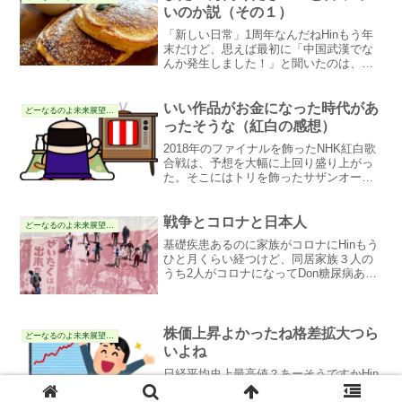
「新しい日常」1周年なんだねHinもう年
末だけど、思えば最初に「中国武漢でな
んか発生しました！」と聞いたのは、た
しか去年のいまくらいのころだったんじ
ゃないかな。Donググってみたら、去年
の12月8日ってなってました。ちょうど1
いい作品がお金になった時代があ
どーなるのよ未来展望の件
年前です。Hi...
ったそうな（紅白の感想）
2018年のファイナルを飾ったNHK紅白歌
合戦は、予想を大幅に上回り盛り上がっ
た。そこにはトリを飾ったサザンオール
スターズとユーミンの力があった。紅白
ファンとして、これ以降もおなじような
盛り上がりを作れるのか？考えてみた。
戦争とコロナと日本人
どーなるのよ未来展望の件
基礎疾患あるのに家族がコロナにHinもう
ひと月くらい経つけど、同居家族３人の
うち2人がコロナになってDon糖尿病ある
から罹っちゃマズイのにHinでもパートと
かバイトで外に出なきゃいかん人たちだ
からDonで、自分自身は？Hinまぁ、こん
なこと...
株価上昇よかったね格差拡大つら
どーなるのよ未来展望の件
いよね
日経平均史上最高値？あーそうですかHin
最近の株価の上昇、ニュースでは絶えず
報じられているけど、実際、投資に参加
できない人たちは全然恩恵を受けていな