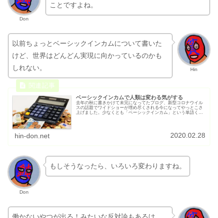
Don
以前ちょっとベーシックインカムについて書いた
けど、世界はどんどん実現に向かっているのかも
しれない。
Hin
ベーシックインカムで人類は変わる気がする
去年の秋に書きかけて未完になってたブログ、新型コロナウイル
スの話題でワイドショーが埋め尽くされる今になってやっとこさ
上げました。少なくとも「ベーシックインカム」という単語くら
いは全オトナが知るようになってほしい！という気持ちで…
2020.02.28
hin-don.net
もしそうなったら、いろいろ変わりますね。
Don
働かないやつが出る！みたいな反対論もあるけ
ど、なぜ人間は働かなくてはならないのか？って