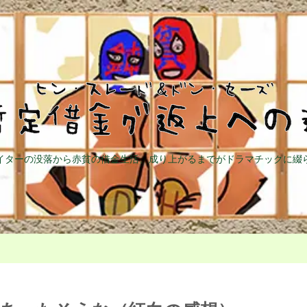
イターの没落から赤貧の借金生活、成り上がるまでがドラマチックに綴