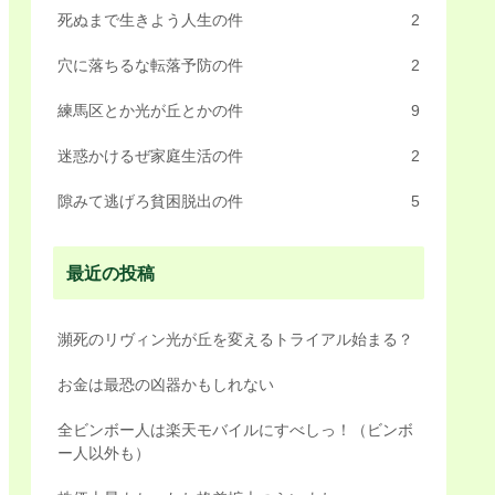
死ぬまで生きよう人生の件
2
穴に落ちるな転落予防の件
2
練馬区とか光が丘とかの件
9
迷惑かけるぜ家庭生活の件
2
隙みて逃げろ貧困脱出の件
5
最近の投稿
瀕死のリヴィン光が丘を変えるトライアル始まる？
お金は最恐の凶器かもしれない
全ビンボー人は楽天モバイルにすべしっ！（ビンボ
ー人以外も）