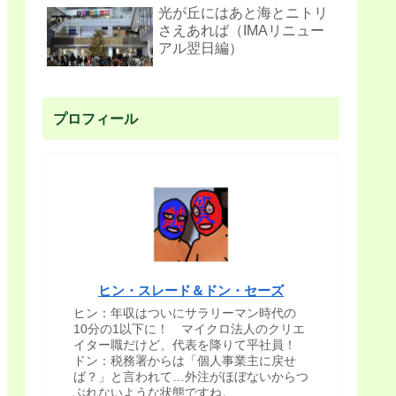
光が丘にはあと海とニトリ
さえあれば（IMAリニュー
アル翌日編）
プロフィール
ヒン・スレード＆ドン・セーズ
ヒン：年収はついにサラリーマン時代の
10分の1以下に！ マイクロ法人のクリエ
イター職だけど、代表を降りて平社員！
ドン：税務署からは「個人事業主に戻せ
ば？」と言われて…外注がほぼないからつ
ぶれないような状態ですね。