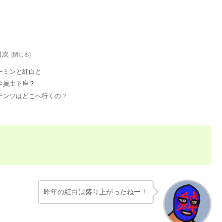
目次
ーミンと紅白と
全員土下座？
テンツはどこへ行くの？
昨年の紅白は盛り上がったねー！