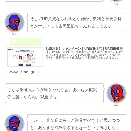
Hin
そしてUR賃貸なら礼金とか仲介手数料とか更新料
とかナシ！って吉岡里帆ちゃんも言ってます。
Don
お部屋探しキャンペーン｜UR賃貸住宅｜UR都市機構
【９/30（水）まで】今、対象物件なら最大２か月家賃ナシ！３年
または５年間家賃がおトク！UR賃貸住宅は礼金ナシ・仲介手数
料ナシ・更新料ナシ・保証人ナシ！初期費用をおさえるなら、
URであーる。
www.ur-net.go.jp
うちは保証人ナシが助かったなぁ。あれは人間関
係に響くからね。親族でも。
Hin
しかし、光が丘にもっと注目すべき！と思いつつ
も、あんまり混みすぎるとなーという気もしなく