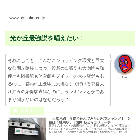
www.shipsltd.co.jp
光が丘最強説を唱えたい！
それにしても、こんなにショッピング環境と巨大
な公園が隣接しつつ、役所の出張所も大病院も郵
便局も図書館も体育館もダイソーの大型店舗もあ
Hin
るのに、都内の主要駅に乗換なしで行ける都営大
江戸線の始発駅直結なのに、ランキングとかであ
まり聞かないのはなぜだろう？
「大江戸線」沿線で住んでみたい駅ランキング！ 3
位は「練馬駅」 | 国内 ねとらぼリサーチ
新宿や六本木などの繁華街から、中野や練馬といった住宅街まで
都内のさまざまな地区をはしる「大江戸線」。他の路線に接続で
きる駅も多く、沿線外の場所への移動にも便利なので、使いやす
いと感じている方も多いのではないでしょうか。そこで、2021年
11...