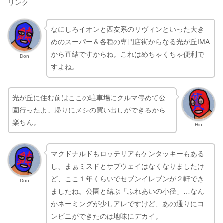
リンク
なにしろイオンと西友系のリヴィンといった大き
めのスーパー＆各種の専門店街からなる光が丘IMA
から直結ですからね。これはめちゃくちゃ便利で
Don
すよね。
光が丘に住む前はここの駐車場にクルマ停めて公
園行ったよ。帰りにメシの買い出しができるから
楽ちん。
Hin
マクドナルドもロッテリアもケンタッキーもある
し、まぁミスドとサブウェイはなくなりましたけ
ど、ここ１年くらいでセブンイレブンが２軒でき
Don
ましたね。公園と結ぶ「ふれあいの小径」…なん
かネーミングが少しアレですけど、あの通りにコ
ンビニができたのは地味にデカイ。