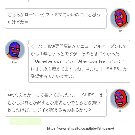
どちらかローソンやファミマでいいのに…と思っ
たけどねｗ
Hin
そして、IMA専門店街がリニューアルオープンして
から１年ちょっとですが、そのときになかった
「United Arrows」とか「Afternoon Tea」とかシャ
Don
レオツ系も増えてますしね。４月には「SHIPS」が
登場するみたいですよ。
anyなんとか…って書いてあったな。「SHIPS」は
むかし渋谷とか銀座とか池袋とかでときどき買い
物したけど、ジジイが買えるものあるかな？
Hin
https://www.shipsltd.co.jp/label/shipsany/