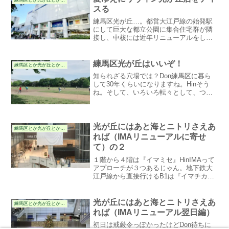
スる
練馬区光が丘…。都営大江戸線の始発駅
にして巨大な都立公園に集合住宅群が隣
接し、中核には近年リニューアルをした
IMA専門店街とイオン練馬店、リヴィン
光が丘店が入る好環境にある。中でもリ
ヴィン光が丘店は、オープン時は『光が
練馬区光が丘はいいぞ！
練馬区とか光が丘とかの件
丘西武』として、当時イケイケだった西
知られざる穴場では？Don練馬区に暮ら
武（セゾン）グループの店舗！のはずだ
して30年くらいになりますね。Hinそう
ったのだが
ね。そして、いろいろ転々として、つい
に光が丘にやってきたと。Donなんだか
んだ25年くらいは来てますか？Hinもう成
人した息子をはじめて土の上で歩かせた
のが光が丘...
光が丘にはあと海とニトリさえあ
練馬区とか光が丘とかの件
れば（IMAリニューアルに寄せ
て）の２
１階から４階は『イマミセ』HinIMAって
アプローチが３つあるじゃん。地下鉄大
江戸線から直接行けるB1は『イマチカ』
って呼び名になるけど、基本的には生鮮
ほか食材中心で、いままでと同じ路線だ
よね。Donまいにち夕方はめっちゃ賑わ
光が丘にはあと海とニトリさえあ
練馬区とか光が丘とかの件
ってましたよね...
れば（IMAリニューアル翌日編）
初日は戒厳令っぽかったけどDon待ちに