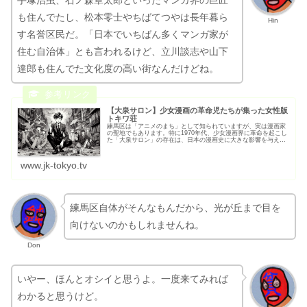
手塚治虫、石ノ森章太郎といったマンガ界の巨匠
も住んでたし、松本零士やちばてつやは長年暮ら
Hin
す名誉区民だ。「日本でいちばん多くマンガ家が
住む自治体」とも言われるけど、立川談志や山下
達郎も住んでた文化度の高い街なんだけどね。
【大泉サロン】少女漫画の革命児たちが集った女性版
トキワ荘
練馬区は「アニメのまち」として知られていますが、実は漫画家
の聖地でもあります。特に1970年代、少女漫画界に革命を起こし
た「大泉サロン」の存在は、日本の漫画史に大きな影響を与えま
した。今回は、練馬区が
www.jk-tokyo.tv
練馬区自体がそんなもんだから、光が丘まで目を
向けないのかもしれませんね。
Don
いやー、ほんとオシイと思うよ。一度来てみれば
わかると思うけど。