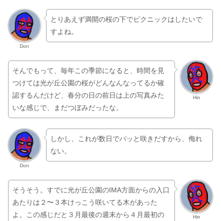
とりあえず満開の桜の下でピクニックはしたいで
すよね。
Don
そんでもって、毎年この季節になると、時間を見
つけては光が丘公園の桜がどんなんなってるか確
認するんだけど、春分の日の前日は上の写真みた
Hin
いな感じで、まだつぼみだったな。
しかし、これが数日でパッと咲きだすから、侮れ
ない。
Don
そうそう。すでに光が丘公園のIMA方面からの入口
あたりは２〜３本けっこう咲いてる木があった
よ。この感じだと３月最後の週末から４月最初の
Hin