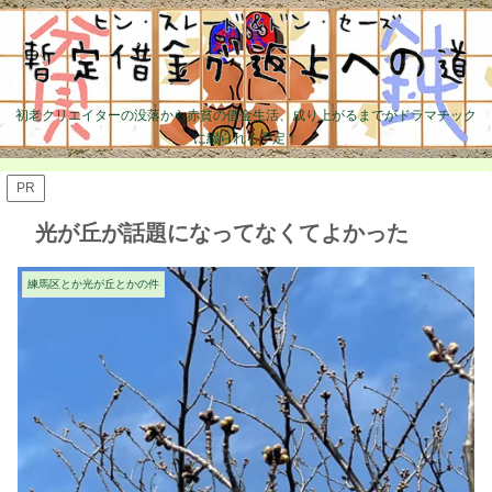
初老クリエイターの没落から赤貧の借金生活、成り上がるまでがドラマチック
に綴られる予定！
PR
光が丘が話題になってなくてよかった
練馬区とか光が丘とかの件