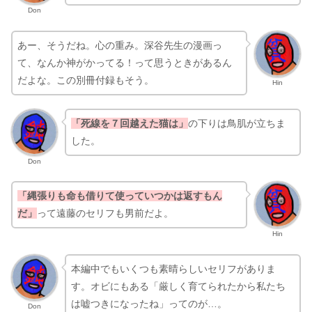
Don
あー、そうだね。心の重み。深谷先生の漫画っ
て、なんか神がかってる！って思うときがあるん
だよな。この別冊付録もそう。
Hin
「死線を７回越えた猫は」
の下りは鳥肌が立ちま
した。
Don
「縄張りも命も借りて使っていつかは返すもん
だ」
って遠藤のセリフも男前だよ。
Hin
本編中でもいくつも素晴らしいセリフがありま
す。オビにもある「厳しく育てられたから私たち
は嘘つきになったね」ってのが…。
Don