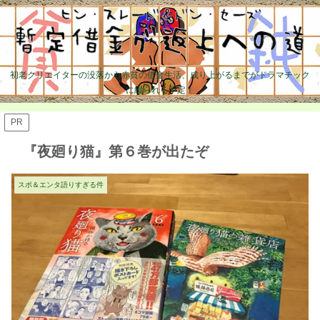
初老クリエイターの没落から赤貧の借金生活、成り上がるまでがドラマチック
に綴られる予定！
PR
『夜廻り猫』第６巻が出たぞ
スポ＆エンタ語りすぎる件