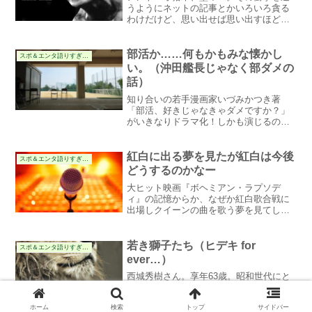
うようにネットの記事とかいろいろ貪る
わけだけど、思い出せば思い出すほど、
アントニオ猪木って人はプロレスを生き
た人なんだなぁ、と。いや、生き様がプ
ロレスなんだ。
部活か……何もかもみな懐かし
スポ＆エンタ語りすぎる件
い。（沖田艦長じゃなく部ダメの
話）
知り合いの若手漫画家いづみかつき著
「部活、好きじゃなきゃダメですか？」
がいきなりドラマ化！しかも演じるのは
ジャニーズ若手1押しといわれるキンプリ
かよ！練馬区民、とくに大泉学園の人は
見なきゃダメでしょ！
紅白に出る夢を見たが紅白は今後
スポ＆エンタ語りすぎる件
どうするのかなー
大ヒット映画『ボヘミアン・ラプソデ
ィ』の記憶からか、なぜか紅白歌合戦に
出場しクイーンの曲を歌う夢を見てしま
う。そこから話は昭和歌謡へ…。われな
がら意味がわかりませんが、昭和歌謡は
いかに名曲が多かったか。
若き獅子たち（ヒデキ for
スポ＆エンタ語りすぎる件
ever…）
西城秀樹さん。享年63歳。昭和世代にと
っては圧倒的なアイドルで、男どもはみ
んなジェラシー感じてたんだ。いま、改
ホーム
検索
トップ
サイドバー
めて聴くと、「歌を歌う覚悟」を感じる