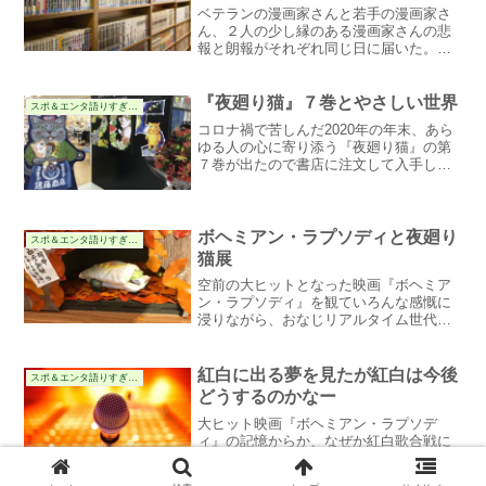
ベテランの漫画家さんと若手の漫画家さ
ん、２人の少し縁のある漫画家さんの悲
報と朗報がそれぞれ同じ日に届いた。ぼ
くはなんだか『喜びも悲しみも幾歳月』
という古い映画を思い出していた。
『夜廻り猫』７巻とやさしい世界
スポ＆エンタ語りすぎる件
コロナ禍で苦しんだ2020年の年末、あら
ゆる人の心に寄り添う『夜廻り猫』の第
７巻が出たので書店に注文して入手しま
した。いつも言うけど、このマンガは紙
じゃなきゃ！と思わせる「重み」がある
んだよね。そして年が明けて2021年2月4
日から新宿の京王百貨店の丸善書店で展
ボヘミアン・ラプソディと夜廻り
スポ＆エンタ語りすぎる件
覧会が開催されています。さっそく行っ
猫展
てきたよ。
空前の大ヒットとなった映画『ボヘミア
ン・ラプソディ』を観ていろんな感慨に
浸りながら、おなじリアルタイム世代の
深谷かほる先生が描く『夜廻り猫』と何
かがシンクロします。
紅白に出る夢を見たが紅白は今後
スポ＆エンタ語りすぎる件
どうするのかなー
大ヒット映画『ボヘミアン・ラプソデ
ィ』の記憶からか、なぜか紅白歌合戦に
出場しクイーンの曲を歌う夢を見てしま
う。そこから話は昭和歌謡へ…。われな