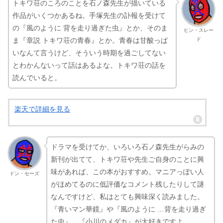
トキワ荘のころのことを石ノ森先生が描いている
作品がいくつかあるね。手塚先生の訃報を受けて
の『風のように 背を走り過ぎた虫』とか、そのま
ヒン・スレー
ド
ま『章説 トキワ荘の青春』とか。青春は甘酸っぱ
いなんて言うけど、そういう時期を過ごしてない
とわかんないって話はあるよな。トキワ荘の話を
読んでいると。
楽天で詳細を見る
ドラマを受けてか、いろいろ石ノ森先生がらみの
新刊が出てて、トキワ荘や先生ご自身のことに興
味があれば、この本がおすすめ。マニアっぽい人
ドン・セーズ
がほめてるのに低評価なコメント残したりして謎
なんですけど、私はとても興味深く読みました。
『青いマン華鏡』や『風のように …背を走り過ぎ
た虫』、『小川のメダカ』が大好きですよ。