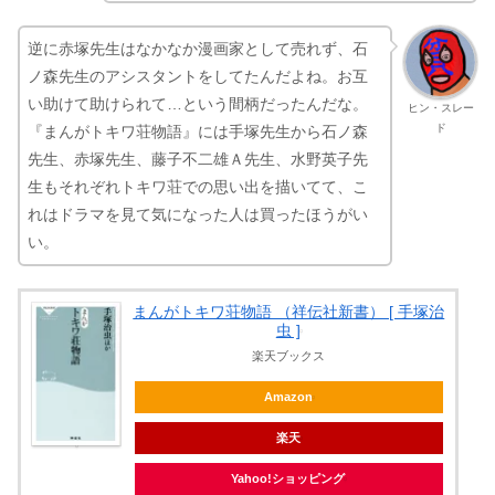
逆に赤塚先生はなかなか漫画家として売れず、石
ノ森先生のアシスタントをしてたんだよね。お互
い助けて助けられて…という間柄だったんだな。
ヒン・スレー
ド
『まんがトキワ荘物語』には手塚先生から石ノ森
先生、赤塚先生、藤子不二雄Ａ先生、水野英子先
生もそれぞれトキワ荘での思い出を描いてて、こ
れはドラマを見て気になった人は買ったほうがい
い。
まんがトキワ荘物語 （祥伝社新書） [ 手塚治
虫 ]
楽天ブックス
Amazon
楽天
Yahoo!ショッピング