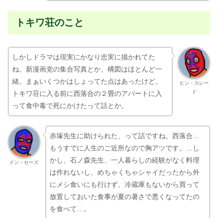
トキワ荘のこと
しかしドラマは現実にかなり忠実に描かれてた
ね。新漫画党の集合写真とか、構図はほとんど一
緒。まぁいくつかはしょってた点はあったけど。
ヒン・スレー
ド
トキワ荘に入る前に西落合の２畳のアパートに入
って食中毒で死にかけたって話とか。
赤塚先生に助けられた、って話ですね。西落合…
もうすでに人生のご近所なので胸アツです。…し
かし、石ノ森先生、一人暮らしの経験がなく料理
ドン・セーズ
は作れないし、めちゃくちゃシャイだったから外
にメシ食いにも行けず、冷蔵庫もないから買って
放置しておいた食事が夏の暑さで悪くなってたの
を食べて…。