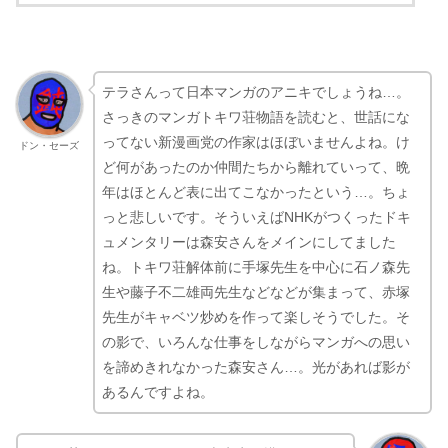
テラさんって日本マンガのアニキでしょうね…。
さっきのマンガトキワ荘物語を読むと、世話にな
ってない新漫画党の作家はほぼいませんよね。け
ドン・セーズ
ど何があったのか仲間たちから離れていって、晩
年はほとんど表に出てこなかったという…。ちょ
っと悲しいです。そういえばNHKがつくったドキ
ュメンタリーは森安さんをメインにしてました
ね。トキワ荘解体前に手塚先生を中心に石ノ森先
生や藤子不二雄両先生などなどが集まって、赤塚
先生がキャベツ炒めを作って楽しそうでした。そ
の影で、いろんな仕事をしながらマンガへの思い
を諦めきれなかった森安さん…。光があれば影が
あるんですよね。