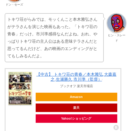
ドン・セーズ
トキワ荘がらみでは、モッくんこと本木雅弘さん
がテラさんを演じた映画もあった。「トキワ荘の
青春」だっけ。市川準感得なんだよね。おれ、や
ヒン・スレー
ド
っぱりトキワ荘の主人公はある意味テラさんだと
思ってるんだけど、あの映画のエンディングがと
てもしみるんだよ。
【中古】 トキワ荘の青春／本木雅弘,大森嘉
之,生瀬勝久,市川準（監督）
ブックオフ 楽天市場店
Amazon
楽天
Yahoo!ショッピング