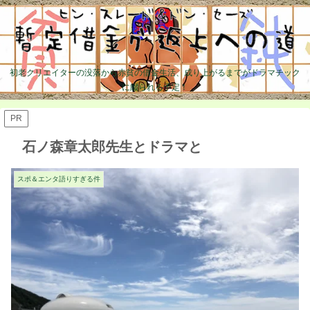
初老クリエイターの没落から赤貧の借金生活、成り上がるまでがドラマチック
に綴られる予定！
PR
石ノ森章太郎先生とドラマと
スポ＆エンタ語りすぎる件