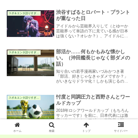
じゃなきゃ！と思わせる「重み」がある
んだよね。そして年が明けて2021年2月4
日から新宿の京王百貨店の丸善書店で展
渋谷すばるとロバート・プラント
スポ＆エンタ語りすぎる件
覧会が開催されています。さっそく行っ
が重なった日
てきたよ。
アイドルから芸能界入りして（とゆーか
芸能界って単語の下に見ている感が日本
は強くない？オレか？）、アイドルに飽
き足らず強権事務所を退所してアメリカ
に活動拠点を移す。そして音楽の道を極
めたい。それはわかるんだけど、そんな
部活か……何もかもみな懐かし
スポ＆エンタ語りすぎる件
に日本から離れなきゃダメだったんか
い。（沖田艦長じゃなく部ダメの
な？という感想ですな。
話）
知り合いの若手漫画家いづみかつき著
「部活、好きじゃなきゃダメですか？」
がいきなりドラマ化！しかも演じるのは
ジャニーズ若手1押しといわれるキンプリ
かよ！練馬区民、とくに大泉学園の人は
見なきゃダメでしょ！
忖度と同調圧力と西野さんとワー
スポ＆エンタ語りすぎる件
ルドカップ
2018年ロシアワールドカップ（もちろん
サッカーです）を前に、日本代表には激
震が走りました。アギーレ前監督の疑惑
（なんだったっけ？）を受けて突如代表
監督をお願いしたハリルホジッチ氏が、
ホーム
検索
トップ
サイドバー
ワールドカップ目前に解任されてしまい
どこまでもプロレス的な人生（猪
スポ＆エンタ語りすぎる件