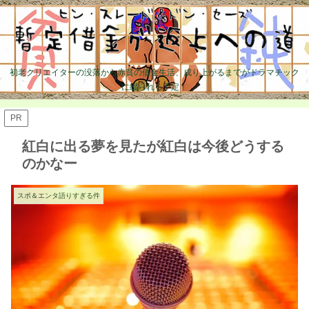
初老クリエイターの没落から赤貧の借金生活、成り上がるまでがドラマチック
に綴られる予定！
PR
紅白に出る夢を見たが紅白は今後どうする
のかなー
スポ＆エンタ語りすぎる件